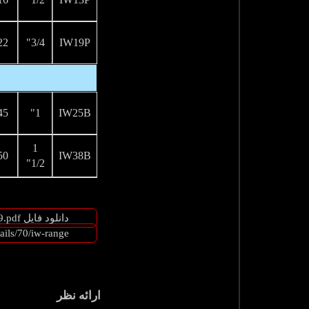
22
3/4"
IW19P
45
1"
IW25B
1
50
IW38B
1/2"
دانلود فایل IW-Catalogue-Page-PDF20420178599.pdf
ails/70/iw-range
ارائه نظر