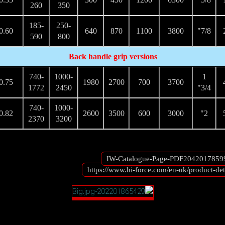
260
350
185-
250-
0.60
640
870
1100
3800
7/8"
590
800
Back handle grip versions
740-
1000-
1
0.75
1980
2700
700
3700
1772
2450
3/4"
740-
1000-
0.82
2600
3500
600
3000
2"
2370
3200
https://www.hi-force.com/en-uk/product-det