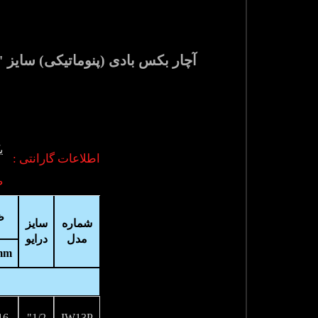
آچار بکس بادی (پنوماتیکی) سایز "1/2 تا "1.1/2 و توان ترک زنی 3500 نیوتن متر مدل IW-Range ساخت هایفورس انگلست
ی
اطلاعات گارانتی :
ض
ظ
شماره
سایز
مدل
درایو
mm
16
1/2"
IW13P