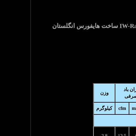
ان باد
وزن
رفی
m
cfm
کیلوگرم
2.8
12.5