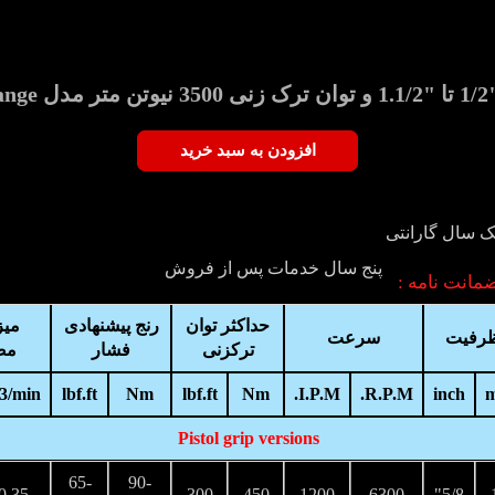
ان
افزودن به سبد خرید
ک سال گارانتی
پنج سال خدمات پس از فروش
مانت نامه :
حداکثر توان
رنج پیشنهادی
میز
رفیت
سرعت
ترکزنی
فشار
مص
3/min
lbf.ft
Nm
lbf.ft
Nm
I.P.M.
R.P.M.
inch
Pistol grip versions
65-
90-
0.35
300
450
1200
6300
5/8"