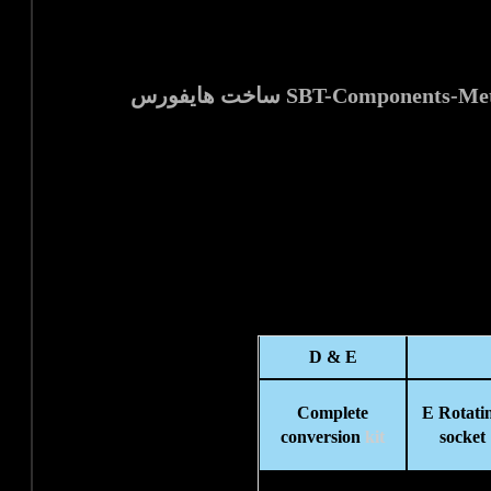
لوازم جانبی و متعلقات ماژولار بولت تنشنرهای هیدرولیکی فشارقوی مدل SBT-Components-Metric ساخت هایفورس
D & E
Complete
E Rotati
conversion
kit
socket